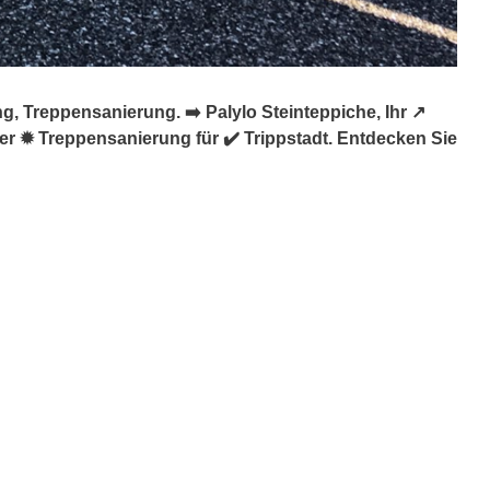
 Treppensanierung. ➡️ Palylo Steinteppiche, Ihr ↗️
 ✹ Treppensanierung für ✔️ Trippstadt. Entdecken Sie