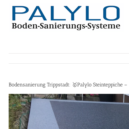
Skip
to
content
Bodensanierung Trippstadt: 🥇Palylo Steinteppiche 