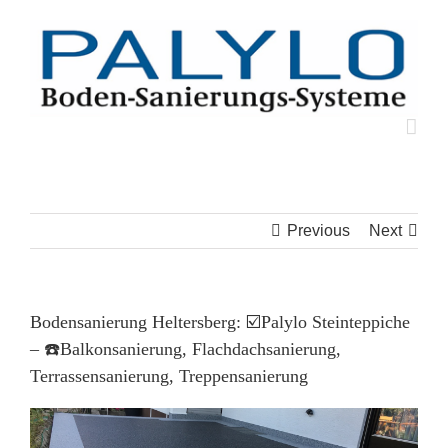
Skip
to
content
Previous
Next
Bodensanierung Heltersberg: ☑️Palylo Steinteppiche
– ☎️Balkonsanierung, Flachdachsanierung,
Terrassensanierung, Treppensanierung