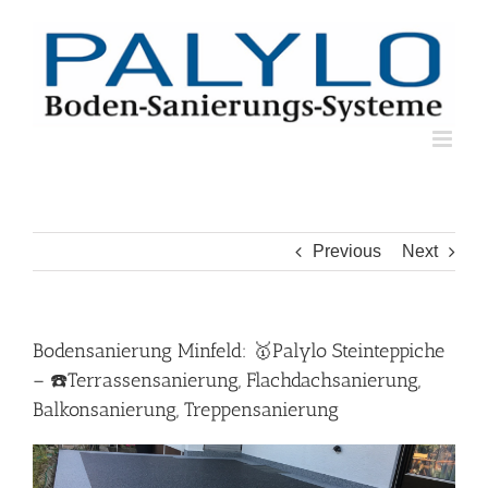
Skip
to
content
Previous
Next
Bodensanierung Minfeld: 🥇Palylo Steinteppiche
– ☎️Terrassensanierung, Flachdachsanierung,
Balkonsanierung, Treppensanierung