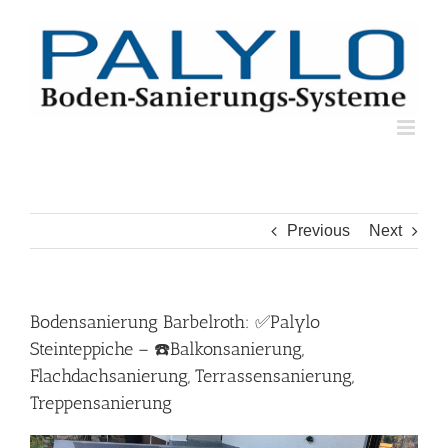
Skip
to
content
Previous
Next
Bodensanierung Barbelroth: ✅Palylo
Steinteppiche – ☎️Balkonsanierung,
Flachdachsanierung, Terrassensanierung,
Treppensanierung