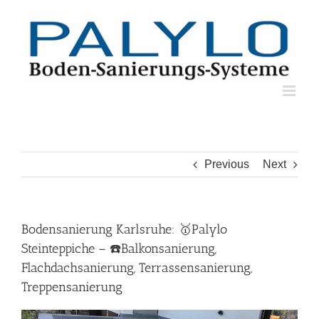
Skip
to
content
Previous
Next
Bodensanierung Karlsruhe: 🥇Palylo
Steinteppiche – ☎️Balkonsanierung,
Flachdachsanierung, Terrassensanierung,
Treppensanierung