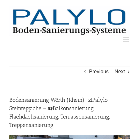
Skip
to
content
Previous
Next
Bodensanierung Wörth (Rhein): ☑️Palylo
Steinteppiche – ☎️Balkonsanierung,
Flachdachsanierung, Terrassensanierung,
Treppensanierung