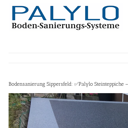
Skip
to
content
Bodensanierung Sippersfeld: ✅Palylo Steinteppiche 