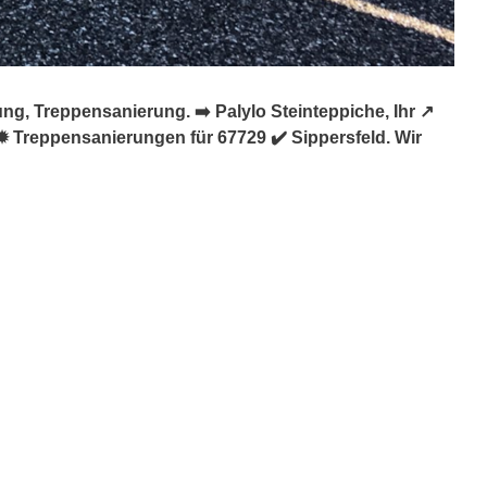
g, Treppensanierung. ➡️ Palylo Steinteppiche, Ihr ↗️
 Treppensanierungen für 67729 ✔️ Sippersfeld. Wir