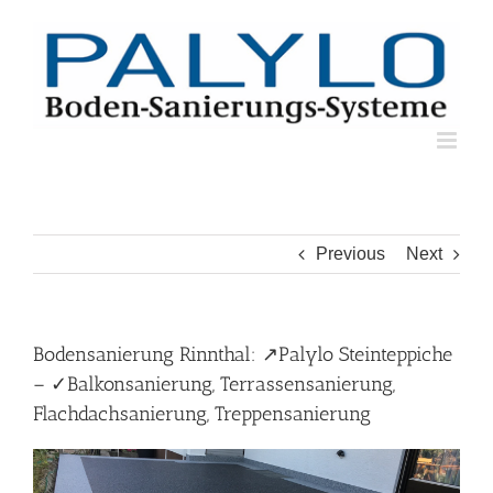
Skip
to
content
Previous
Next
Bodensanierung Rinnthal: ↗️Palylo Steinteppiche
– ✓Balkonsanierung, Terrassensanierung,
Flachdachsanierung, Treppensanierung