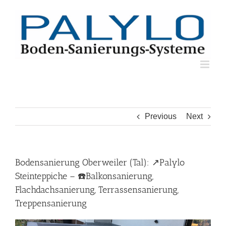
Skip
to
content
Previous
Next
Bodensanierung Oberweiler (Tal): ↗️Palylo
Steinteppiche – ☎️Balkonsanierung,
Flachdachsanierung, Terrassensanierung,
Treppensanierung