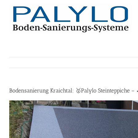
Skip
to
content
Bodensanierung Kraichtal: 🥇Palylo Steinteppiche –