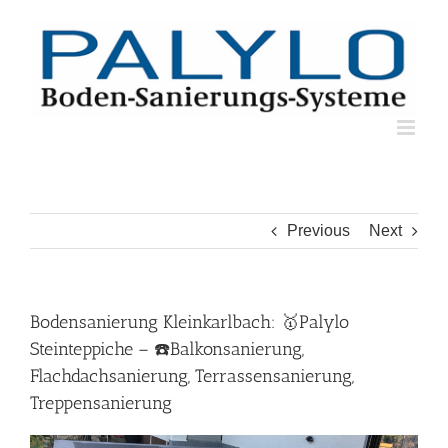
Skip
to
content
Previous
Next
Bodensanierung Kleinkarlbach: 🥇Palylo
Steinteppiche – ☎️Balkonsanierung,
Flachdachsanierung, Terrassensanierung,
Treppensanierung