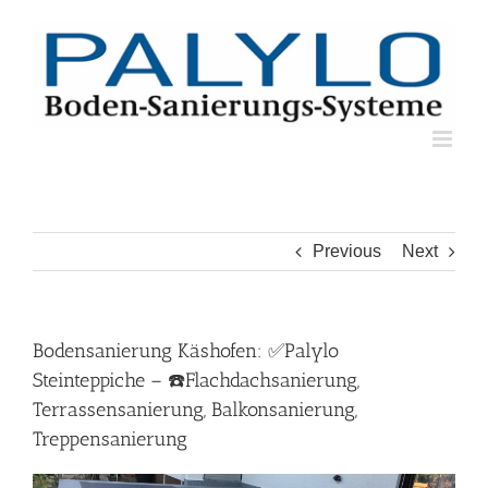
Skip
to
content
Previous
Next
Bodensanierung Käshofen: ✅Palylo
Steinteppiche – ☎️Flachdachsanierung,
Terrassensanierung, Balkonsanierung,
Treppensanierung