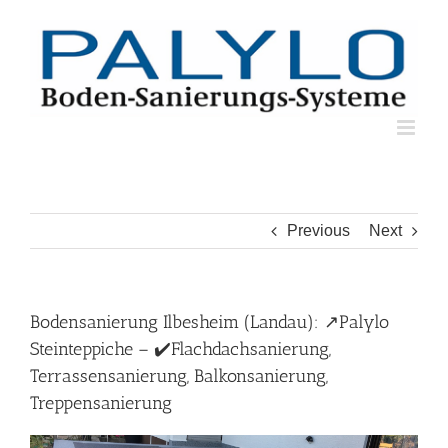
Skip
to
content
Previous
Next
Bodensanierung Ilbesheim (Landau): ↗️Palylo
Steinteppiche – ✔️Flachdachsanierung,
Terrassensanierung, Balkonsanierung,
Treppensanierung