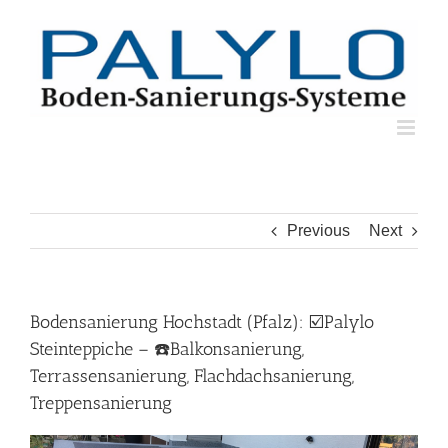
Skip
to
content
Previous
Next
Bodensanierung Hochstadt (Pfalz): ☑️Palylo
Steinteppiche – ☎️Balkonsanierung,
Terrassensanierung, Flachdachsanierung,
Treppensanierung