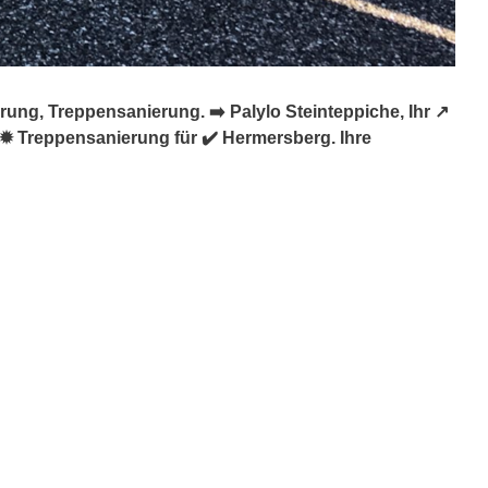
ng, Treppensanierung. ➡️ Palylo Steinteppiche, Ihr ↗️
✹ Treppensanierung für ✔️ Hermersberg. Ihre