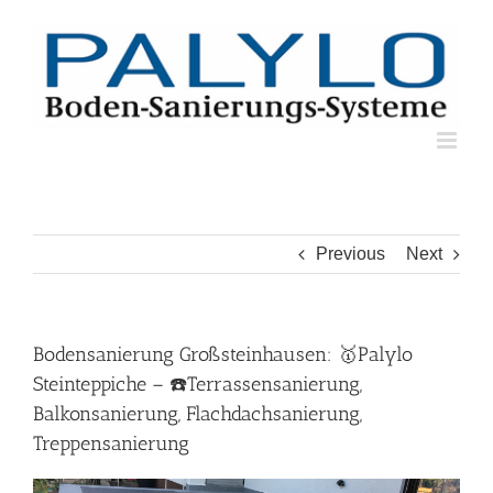
Skip
to
content
Previous
Next
Bodensanierung Großsteinhausen: 🥇Palylo
Steinteppiche – ☎️Terrassensanierung,
Balkonsanierung, Flachdachsanierung,
Treppensanierung