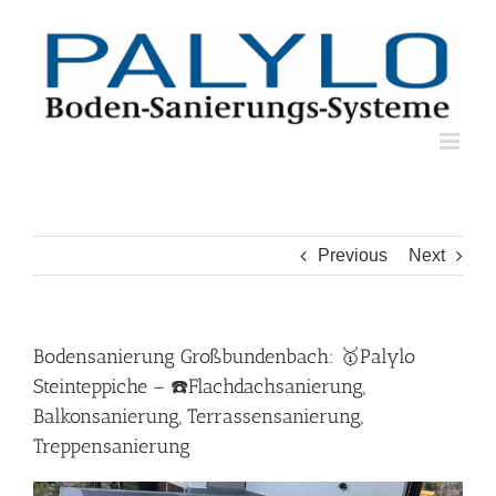
Skip
to
content
Previous
Next
Bodensanierung Großbundenbach: 🥇Palylo
Steinteppiche – ☎️Flachdachsanierung,
Balkonsanierung, Terrassensanierung,
Treppensanierung