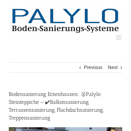
Skip
to
content
Previous
Next
Bodensanierung Erzenhausen: 🥇Palylo
Steinteppiche – ✔️Balkonsanierung,
Terrassensanierung, Flachdachsanierung,
Treppensanierung