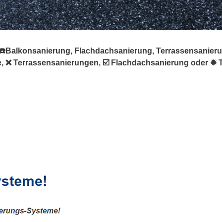
☎️Balkonsanierung, Flachdachsanierung, Terrassensanierung
 ❌ Terrassensanierungen, ☑️ Flachdachsanierung oder ✹ Tre