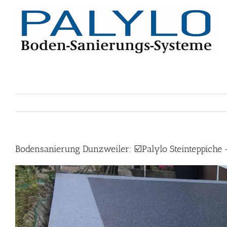
Skip
to
content
Bodensanierung Dunzweiler: ☑️Palylo Steinteppiche