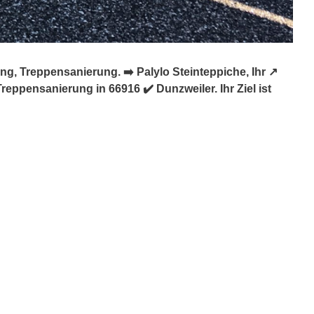
, Treppensanierung. ➡️ Palylo Steinteppiche, Ihr ↗️
ppensanierung in 66916 ✔️ Dunzweiler. Ihr Ziel ist