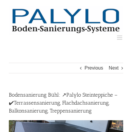
Skip
to
content
Previous
Next
Bodensanierung Bühl: ↗️Palylo Steinteppiche –
✔️Terrassensanierung, Flachdachsanierung,
Balkonsanierung, Treppensanierung