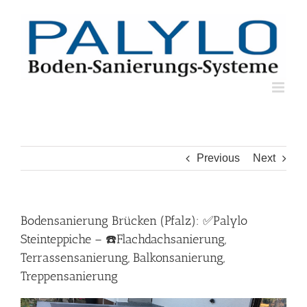
Skip
to
content
Previous
Next
Bodensanierung Brücken (Pfalz): ✅Palylo
Steinteppiche – ☎️Flachdachsanierung,
Terrassensanierung, Balkonsanierung,
Treppensanierung