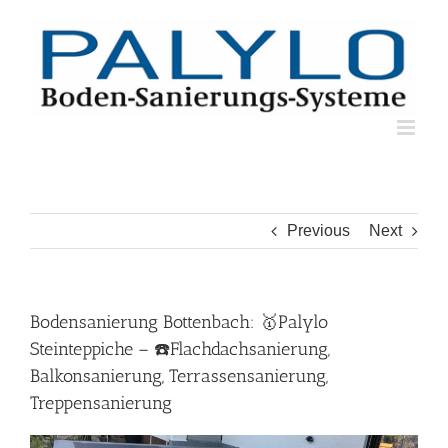
Skip
to
content
Previous
Next
Bodensanierung Bottenbach: 🥇Palylo
Steinteppiche – ☎️Flachdachsanierung,
Balkonsanierung, Terrassensanierung,
Treppensanierung