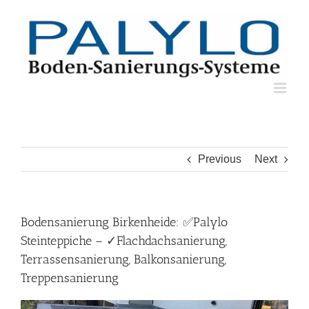
Skip
to
content
Previous
Next
Bodensanierung Birkenheide: ✅Palylo
Steinteppiche – ✓Flachdachsanierung,
Terrassensanierung, Balkonsanierung,
Treppensanierung