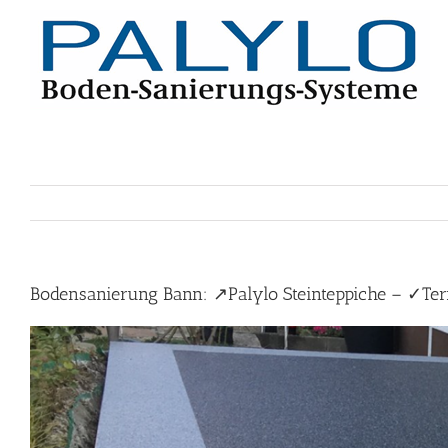
Skip
to
content
Bodensanierung Bann: ↗️Palylo Steinteppiche – ✓Ter